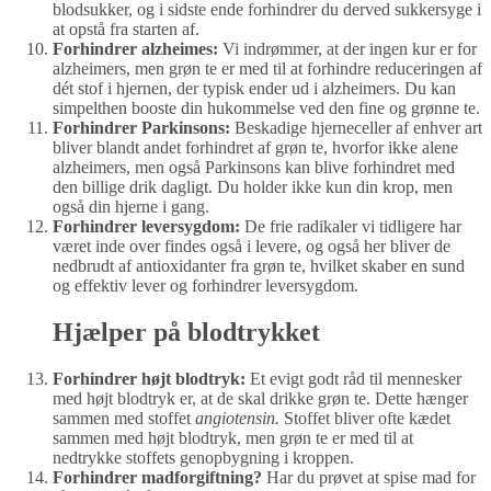
blodsukker, og i sidste ende forhindrer du derved sukkersyge i
at opstå fra starten af.
Forhindrer alzheimes:
Vi indrømmer, at der ingen kur er for
alzheimers, men grøn te er med til at forhindre reduceringen af
dét stof i hjernen, der typisk ender ud i alzheimers. Du kan
simpelthen booste din hukommelse ved den fine og grønne te.
Forhindrer Parkinsons:
Beskadige hjerneceller af enhver art
bliver blandt andet forhindret af grøn te, hvorfor ikke alene
alzheimers, men også Parkinsons kan blive forhindret med
den billige drik dagligt. Du holder ikke kun din krop, men
også din hjerne i gang.
Forhindrer leversygdom:
De frie radikaler vi tidligere har
været inde over findes også i levere, og også her bliver de
nedbrudt af antioxidanter fra grøn te, hvilket skaber en sund
og effektiv lever og forhindrer leversygdom.
Hjælper på blodtrykket
Forhindrer højt blodtryk:
Et evigt godt råd til mennesker
med højt blodtryk er, at de skal drikke grøn te. Dette hænger
sammen med stoffet
angiotensin.
Stoffet bliver ofte kædet
sammen med højt blodtryk, men grøn te er med til at
nedtrykke stoffets genopbygning i kroppen.
Forhindrer madforgiftning?
Har du prøvet at spise mad for