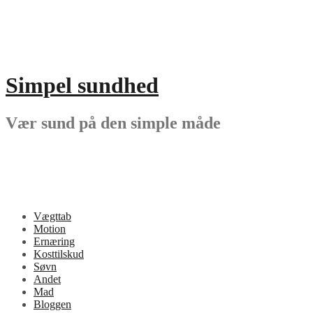
Videre
til
indhold
Simpel sundhed
Vær sund på den simple måde
Vægttab
Motion
Ernæring
Kosttilskud
Søvn
Andet
Mad
Bloggen