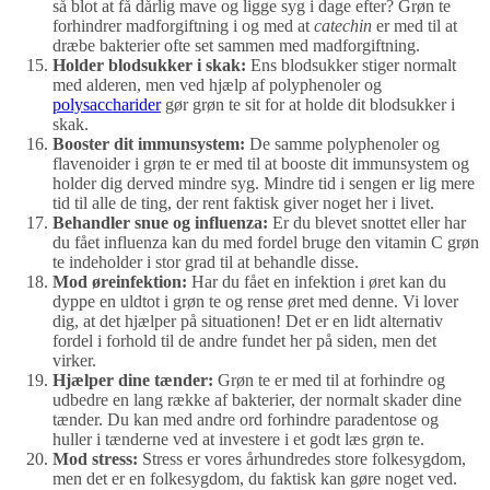
så blot at få dårlig mave og ligge syg i dage efter? Grøn te
forhindrer madforgiftning i og med at
catechin
er med til at
dræbe bakterier ofte set sammen med madforgiftning.
Holder blodsukker i skak:
Ens blodsukker stiger normalt
med alderen, men ved hjælp af polyphenoler og
polysaccharider
gør grøn te sit for at holde dit blodsukker i
skak.
Booster dit immunsystem:
De samme polyphenoler og
flavenoider i grøn te er med til at booste dit immunsystem og
holder dig derved mindre syg. Mindre tid i sengen er lig mere
tid til alle de ting, der rent faktisk giver noget her i livet.
Behandler snue og influenza:
Er du blevet snottet eller har
du fået influenza kan du med fordel bruge den vitamin C grøn
te indeholder i stor grad til at behandle disse.
Mod øreinfektion:
Har du fået en infektion i øret kan du
dyppe en uldtot i grøn te og rense øret med denne. Vi lover
dig, at det hjælper på situationen! Det er en lidt alternativ
fordel i forhold til de andre fundet her på siden, men det
virker.
Hjælper dine tænder:
Grøn te er med til at forhindre og
udbedre en lang række af bakterier, der normalt skader dine
tænder. Du kan med andre ord forhindre paradentose og
huller i tænderne ved at investere i et godt læs grøn te.
Mod stress:
Stress er vores århundredes store folkesygdom,
men det er en folkesygdom, du faktisk kan gøre noget ved.