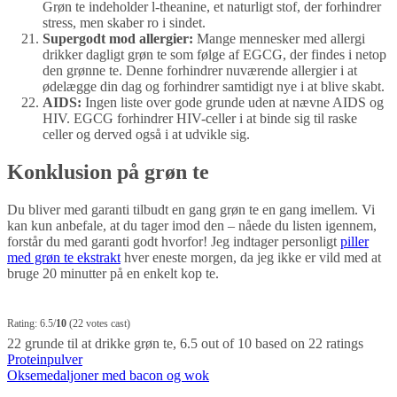
Grøn te indeholder l-theanine, et naturligt stof, der forhindrer
stress, men skaber ro i sindet.
Supergodt mod allergier:
Mange mennesker med allergi
drikker dagligt grøn te som følge af EGCG, der findes i netop
den grønne te. Denne forhindrer nuværende allergier i at
ødelægge din dag og forhindrer samtidigt nye i at blive skabt.
AIDS:
Ingen liste over gode grunde uden at nævne AIDS og
HIV. EGCG forhindrer HIV-celler i at binde sig til raske
celler og derved også i at udvikle sig.
Konklusion på grøn te
Du bliver med garanti tilbudt en gang grøn te en gang imellem. Vi
kan kun anbefale, at du tager imod den – nåede du listen igennem,
forstår du med garanti godt hvorfor! Jeg indtager personligt
piller
med grøn te ekstrakt
hver eneste morgen, da jeg ikke er vild med at
bruge 20 minutter på en enkelt kop te.
Rating: 6.5/
10
(22 votes cast)
22 grunde til at drikke grøn te
,
6.5
out of
10
based on
22
ratings
Indlægsnavigation
Proteinpulver
Oksemedaljoner med bacon og wok