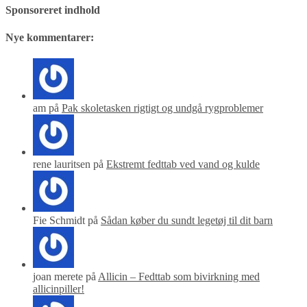
Sponsoreret indhold
Nye kommentarer:
am på
Pak skoletasken rigtigt og undgå rygproblemer
rene lauritsen på
Ekstremt fedttab ved vand og kulde
Fie Schmidt på
Sådan køber du sundt legetøj til dit barn
joan merete på
Allicin – Fedttab som bivirkning med
allicinpiller!