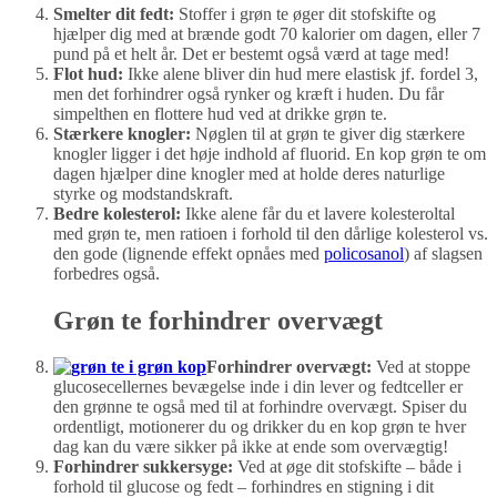
Smelter dit fedt:
Stoffer i grøn te øger dit stofskifte og
hjælper dig med at brænde godt 70 kalorier om dagen, eller 7
pund på et helt år. Det er bestemt også værd at tage med!
Flot hud:
Ikke alene bliver din hud mere elastisk jf. fordel 3,
men det forhindrer også rynker og kræft i huden. Du får
simpelthen en flottere hud ved at drikke grøn te.
Stærkere knogler:
Nøglen til at grøn te giver dig stærkere
knogler ligger i det høje indhold af fluorid. En kop grøn te om
dagen hjælper dine knogler med at holde deres naturlige
styrke og modstandskraft.
Bedre kolesterol:
Ikke alene får du et lavere kolesteroltal
med grøn te, men ratioen i forhold til den dårlige kolesterol vs.
den gode (lignende effekt opnåes med
policosanol
) af slagsen
forbedres også.
Grøn te forhindrer overvægt
Forhindrer overvægt:
Ved at stoppe
glucosecellernes bevægelse inde i din lever og fedtceller er
den grønne te også med til at forhindre overvægt. Spiser du
ordentligt, motionerer du og drikker du en kop grøn te hver
dag kan du være sikker på ikke at ende som overvægtig!
Forhindrer sukkersyge:
Ved at øge dit stofskifte – både i
forhold til glucose og fedt – forhindres en stigning i dit