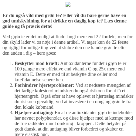
Er du også vild med grøn te? Eller vil du bare gerne have en
god undskyldning for at drikke en daglig kop te? Læs denne
guide og få præcis dette!
Ved grøn te er det muligt at finde langt mere end 22 fordele, men for
din skyld lader vi os nøje i denne artikel. Vi tager kun de 22 første
og rigtigt fornuftige ting ved at slubre den ene kande grøn te efter
den anden i dig – here goes:
Beskytter mod kræft:
Antioxidanterne fundet i grøn te er
100 gange mere effektive end vitamin C og 25x mere end
vitamin E. Dette er med til at beskytte dine celler mod
kræftdannelse senere hen.
Forhindrer hjerteproblemer:
Ved at nedsætte mængden af
det farlige kolesterol mindsker du også risikoen for at få et
hjerteangreb. Også efter at have oplevet et hjerteslag mindsker
du risikoen gevaldigt ved at investere i en omgang grøn te fra
den lokale købmand.
Hjælper antiaging:
En af de antioxidanter grøn te indeholder
har navnet polyphenoler, og disse hjælper med at kæmpe mod
de frie radikaler rundt omkring i kroppen. Dette betyder på
godt dansk, at din antiaging bliver forbedret og skaber en
mere elastisk hud.