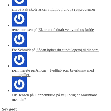
am på
Pak skoletasken rigtigt og undgå rygproblemer
rene lauritsen på
Ekstremt fedttab ved vand og kulde
Fie Schmidt på
Sådan køber du sundt legetøj til dit barn
joan merete på
Allicin – Fedttab som bivirkning med
allicinpiller!
Ole Jensen på
Gennembrud på vej i brug af Marihuana i
medicin?
Sov godt