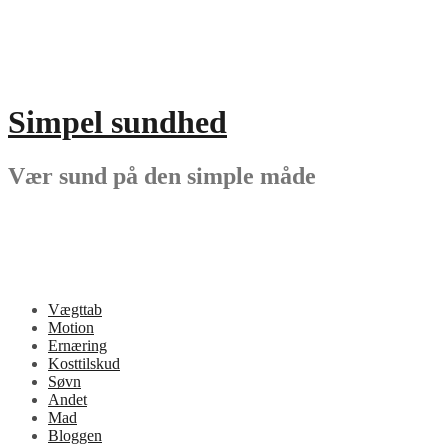
Videre
til
indhold
Simpel sundhed
Vær sund på den simple måde
Vægttab
Motion
Ernæring
Kosttilskud
Søvn
Andet
Mad
Bloggen