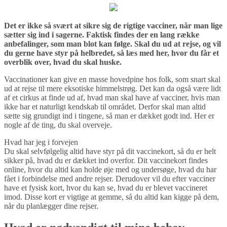
Det er ikke så svært at sikre sig de rigtige vacciner, når man lige
sætter sig ind i sagerne. Faktisk findes der en lang række
anbefalinger, som man blot kan følge. Skal du ud at rejse, og vil
du gerne have styr på helbredet, så læs med her, hvor du får et
overblik over, hvad du skal huske.
Vaccinationer kan give en masse hovedpine hos folk, som snart skal
ud at rejse til mere eksotiske himmelstrøg. Det kan da også være lidt
af et cirkus at finde ud af, hvad man skal have af vacciner, hvis man
ikke har et naturligt kendskab til området. Derfor skal man altid
sætte sig grundigt ind i tingene, så man er dækket godt ind. Her er
nogle af de ting, du skal overveje.
Hvad har jeg i forvejen
Du skal selvfølgelig altid have styr på dit vaccinekort, så du er helt
sikker på, hvad du er dækket ind overfor. Dit vaccinekort findes
online, hvor du altid kan holde øje med og undersøge, hvad du har
fået i forbindelse med andre rejser. Derudover vil du efter vacciner
have et fysisk kort, hvor du kan se, hvad du er blevet vaccineret
imod. Disse kort er vigtige at gemme, så du altid kan kigge på dem,
når du planlægger dine rejser.