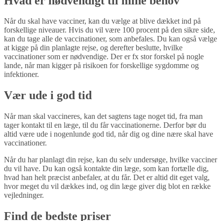
Hvad er nødvendigt til mine behov
Når du skal have vacciner, kan du vælge at blive dækket ind på
forskellige niveauer. Hvis du vil være 100 procent på den sikre side,
kan du tage alle de vaccinationer, som anbefales. Du kan også vælge
at kigge på din planlagte rejse, og derefter beslutte, hvilke
vaccinationer som er nødvendige. Der er fx stor forskel på nogle
lande, når man kigger på risikoen for forskellige sygdomme og
infektioner.
Vær ude i god tid
Når man skal vaccineres, kan det sagtens tage noget tid, fra man
tager kontakt til en læge, til du får vaccinationerne. Derfor bør du
altid være ude i nogenlunde god tid, når dig og dine nære skal have
vaccinationer.
Når du har planlagt din rejse, kan du selv undersøge, hvilke vacciner
du vil have. Du kan også kontakte din læge, som kan fortælle dig,
hvad han helt præcist anbefaler, at du får. Det er altid dit eget valg,
hvor meget du vil dækkes ind, og din læge giver dig blot en række
vejledninger.
Find de bedste priser