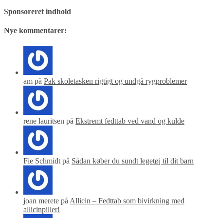
Sponsoreret indhold
Nye kommentarer:
am på
Pak skoletasken rigtigt og undgå rygproblemer
rene lauritsen på
Ekstremt fedttab ved vand og kulde
Fie Schmidt på
Sådan køber du sundt legetøj til dit barn
joan merete på
Allicin – Fedttab som bivirkning med
allicinpiller!