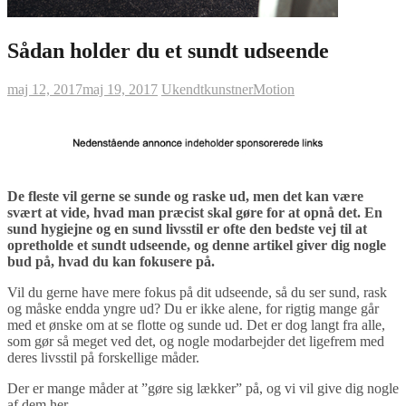
Sådan holder du et sundt udseende
maj 12, 2017
maj 19, 2017
Ukendtkunstner
Motion
De fleste vil gerne se sunde og raske ud, men det kan være
svært at vide, hvad man præcist skal gøre for at opnå det. En
sund hygiejne og en sund livsstil er ofte den bedste vej til at
opretholde et sundt udseende, og denne artikel giver dig nogle
bud på, hvad du kan fokusere på.
Vil du gerne have mere fokus på dit udseende, så du ser sund, rask
og måske endda yngre ud? Du er ikke alene, for rigtig mange går
med et ønske om at se flotte og sunde ud. Det er dog langt fra alle,
som gør så meget ved det, og nogle modarbejder det ligefrem med
deres livsstil på forskellige måder.
Der er mange måder at ”gøre sig lækker” på, og vi vil give dig nogle
af dem her.