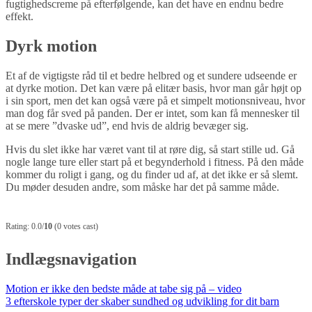
fugtighedscreme på efterfølgende, kan det have en endnu bedre
effekt.
Dyrk motion
Et af de vigtigste råd til et bedre helbred og et sundere udseende er
at dyrke motion. Det kan være på elitær basis, hvor man går højt op
i sin sport, men det kan også være på et simpelt motionsniveau, hvor
man dog får sved på panden. Der er intet, som kan få mennesker til
at se mere ”dvaske ud”, end hvis de aldrig bevæger sig.
Hvis du slet ikke har været vant til at røre dig, så start stille ud. Gå
nogle lange ture eller start på et begynderhold i fitness. På den måde
kommer du roligt i gang, og du finder ud af, at det ikke er så slemt.
Du møder desuden andre, som måske har det på samme måde.
Rating: 0.0/
10
(0 votes cast)
Indlægsnavigation
Motion er ikke den bedste måde at tabe sig på – video
3 efterskole typer der skaber sundhed og udvikling for dit barn