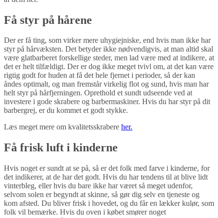
Få styr på hårene
Der er få ting, som virker mere uhygiejniske, end hvis man ikke har
styr på hårvæksten. Det betyder ikke nødvendigvis, at man altid skal
være glatbarberet forskellige steder, men lad være med at indikere, at
det er helt tilfældigt. Der er dog ikke meget tvivl om, at det kan være
rigtig godt for huden at få det hele fjernet i perioder, så der kan
åndes optimalt, og man fremstår virkelig flot og sund, hvis man har
helt styr på hårfjerningen. Oprethold et sundt udseende ved at
investere i gode skrabere og barbermaskiner. Hvis du har styr på dit
barbergrej, er du kommet et godt stykke.
Læs meget mere om kvalitetsskrabere
her.
Få frisk luft i kinderne
Hvis noget er sundt at se på, så er det folk med farve i kinderne, for
det indikerer, at de har det godt. Hvis du har tendens til at blive lidt
vinterbleg, eller hvis du bare ikke har været så meget udenfor,
selvom solen er begyndt at skinne, så gør dig selv en tjeneste og
kom afsted. Du bliver frisk i hovedet, og du får en lækker kulør, som
folk vil bemærke. Hvis du oven i købet smører noget