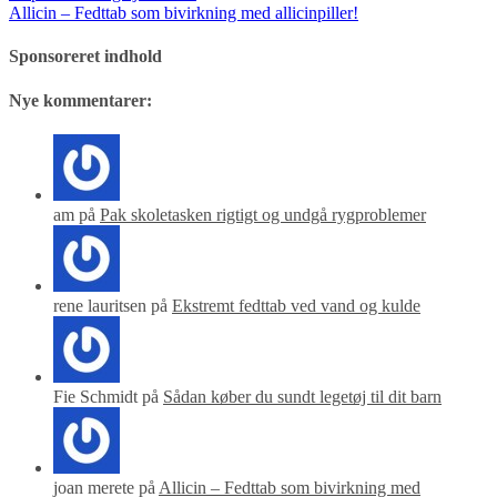
Allicin – Fedttab som bivirkning med allicinpiller!
Sponsoreret indhold
Nye kommentarer:
am på
Pak skoletasken rigtigt og undgå rygproblemer
rene lauritsen på
Ekstremt fedttab ved vand og kulde
Fie Schmidt på
Sådan køber du sundt legetøj til dit barn
joan merete på
Allicin – Fedttab som bivirkning med