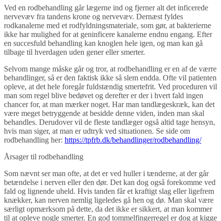
Ved en rodbehandling går lægerne ind og fjerner alt det inficerede
nervevæv fra tandens krone og nervevæv. Dernæst fyldes
rodkanalerne med et rodfyldningsmateriale, som gør, at bakterierne
ikke har mulighed for at geninficere kanalerne endnu engang. Efter
en succesfuld behandling kan knoglen hele igen, og man kan gå
tilbage til hverdagen uden gener eller smerter.
Selvom mange måske går og tror, at rodbehandling er en af de værre
behandlinger, så er den faktisk ikke så slem endda. Ofte vil patienten
opleve, at det hele foregår fuldstændig smertefrit. Ved proceduren vil
man som regel blive bedøvet og derefter er der i hvert fald ingen
chancer for, at man mærker noget. Har man tandlægeskræk, kan det
være meget betryggende at besidde denne viden, inden man skal
behandles. Derudover vil de fleste tandlæger også altid tage hensyn,
hvis man siger, at man er udtryk ved situationen. Se side om
rodbehandling her:
https://tpfrb.dk/behandlinger/rodbehandling/
Årsager til rodbehandling
Som nævnt ser man ofte, at det er ved huller i tænderne, at der går
betændelse i nerven eller den dør. Det kan dog også forekomme ved
fald og lignende uheld. Hvis tanden får et kraftigt slag eller ligefrem
knækker, kan nerven nemlig ligeledes gå hen og dø. Man skal være
særligt opmærksom på dette, da det ikke er sikkert, at man kommer
til at opleve nogle smerter. En god tommelfingerregel er dog at kigge