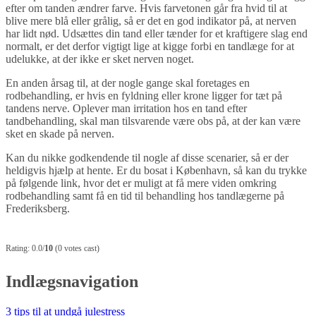
efter om tanden ændrer farve. Hvis farvetonen går fra hvid til at
blive mere blå eller grålig, så er det en god indikator på, at nerven
har lidt nød. Udsættes din tand eller tænder for et kraftigere slag end
normalt, er det derfor vigtigt lige at kigge forbi en tandlæge for at
udelukke, at der ikke er sket nerven noget.
En anden årsag til, at der nogle gange skal foretages en
rodbehandling, er hvis en fyldning eller krone ligger for tæt på
tandens nerve. Oplever man irritation hos en tand efter
tandbehandling, skal man tilsvarende være obs på, at der kan være
sket en skade på nerven.
Kan du nikke godkendende til nogle af disse scenarier, så er der
heldigvis hjælp at hente. Er du bosat i København, så kan du trykke
på følgende link, hvor det er muligt at få mere viden omkring
rodbehandling samt få en tid til behandling hos tandlægerne på
Frederiksberg.
Rating: 0.0/
10
(0 votes cast)
Indlægsnavigation
3 tips til at undgå julestress