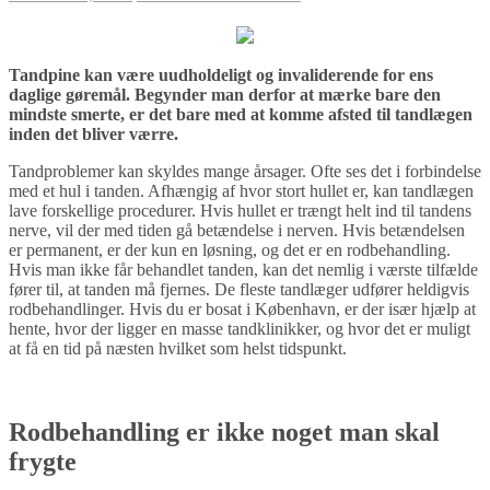
Tandpine kan være uudholdeligt og invaliderende for ens
daglige gøremål. Begynder man derfor at mærke bare den
mindste smerte, er det bare med at komme afsted til tandlægen
inden det bliver værre.
Tandproblemer kan skyldes mange årsager. Ofte ses det i forbindelse
med et hul i tanden. Afhængig af hvor stort hullet er, kan tandlægen
lave forskellige procedurer. Hvis hullet er trængt helt ind til tandens
nerve, vil der med tiden gå betændelse i nerven. Hvis betændelsen
er permanent, er der kun en løsning, og det er en rodbehandling.
Hvis man ikke får behandlet tanden, kan det nemlig i værste tilfælde
fører til, at tanden må fjernes. De fleste tandlæger udfører heldigvis
rodbehandlinger. Hvis du er bosat i København, er der især hjælp at
hente, hvor der ligger en masse tandklinikker, og hvor det er muligt
at få en tid på næsten hvilket som helst tidspunkt.
Rodbehandling er ikke noget man skal
frygte