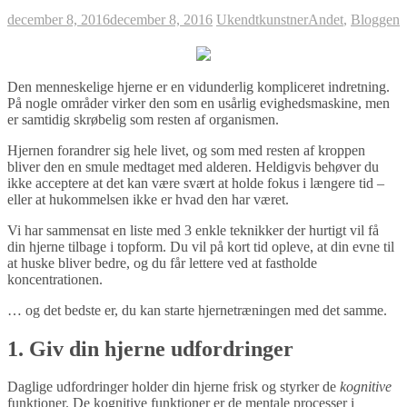
december 8, 2016
december 8, 2016
Ukendtkunstner
Andet
,
Bloggen
Den menneskelige hjerne er en vidunderlig kompliceret indretning.
På nogle områder virker den som en usårlig evighedsmaskine, men
er samtidig skrøbelig som resten af organismen.
Hjernen forandrer sig hele livet, og som med resten af kroppen
bliver den en smule medtaget med alderen. Heldigvis behøver du
ikke acceptere at det kan være svært at holde fokus i længere tid –
eller at hukommelsen ikke er hvad den har været.
Vi har sammensat en liste med 3 enkle teknikker der hurtigt vil få
din hjerne tilbage i topform. Du vil på kort tid opleve, at din evne til
at huske bliver bedre, og du får lettere ved at fastholde
koncentrationen.
… og det bedste er, du kan starte hjernetræningen med det samme.
1. Giv din hjerne udfordringer
Daglige udfordringer holder din hjerne frisk og styrker de
kognitive
funktioner. De kognitive funktioner er de mentale processer i