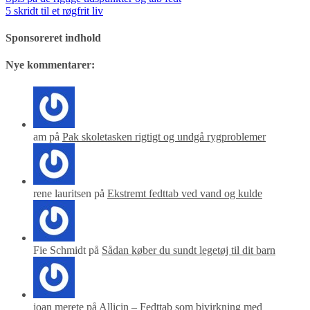
5 skridt til et røgfrit liv
Sponsoreret indhold
Nye kommentarer:
am på
Pak skoletasken rigtigt og undgå rygproblemer
rene lauritsen på
Ekstremt fedttab ved vand og kulde
Fie Schmidt på
Sådan køber du sundt legetøj til dit barn
joan merete på
Allicin – Fedttab som bivirkning med