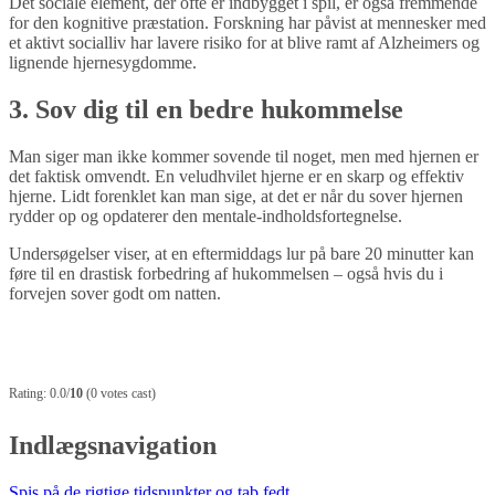
Det sociale element, der ofte er indbygget i spil, er også fremmende
for den kognitive præstation. Forskning har påvist at mennesker med
et aktivt socialliv har lavere risiko for at blive ramt af Alzheimers og
lignende hjernesygdomme.
3. Sov dig til en bedre hukommelse
Man siger man ikke kommer sovende til noget, men med hjernen er
det faktisk omvendt. En veludhvilet hjerne er en skarp og effektiv
hjerne. Lidt forenklet kan man sige, at det er når du sover hjernen
rydder op og opdaterer den mentale-indholdsfortegnelse.
Undersøgelser viser, at en eftermiddags lur på bare 20 minutter kan
føre til en drastisk forbedring af hukommelsen – også hvis du i
forvejen sover godt om natten.
Rating: 0.0/
10
(0 votes cast)
Indlægsnavigation
Spis på de rigtige tidspunkter og tab fedt