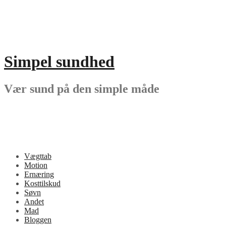
Videre
til
indhold
Simpel sundhed
Vær sund på den simple måde
Vægttab
Motion
Ernæring
Kosttilskud
Søvn
Andet
Mad
Bloggen