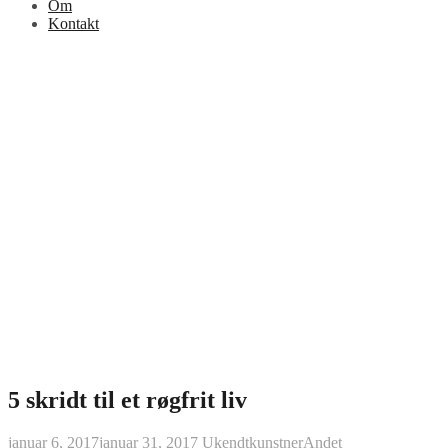
Om
Kontakt
5 skridt til et røgfrit liv
januar 6, 2017
januar 31, 2017
Ukendtkunstner
Andet