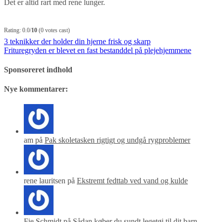
Det er altid rart med rene lunger.
Rating: 0.0/
10
(0 votes cast)
Indlægsnavigation
3 teknikker der holder din hjerne frisk og skarp
Frituregryden er blevet en fast bestanddel på plejehjemmene
Sponsoreret indhold
Nye kommentarer:
am på
Pak skoletasken rigtigt og undgå rygproblemer
rene lauritsen på
Ekstremt fedttab ved vand og kulde
Fie Schmidt på
Sådan køber du sundt legetøj til dit barn