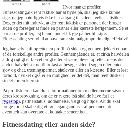
Hvor mange profiler,
Fitnessdating.dk rent faktisk har at byde på, skal jeg ikke kunne
sige, da jeg naturligvis ikke har adgang til sidens reelle statistiker.
Dog er det mit indtryk, at der rent faktisk er personer, der bruger
siden og forsøger at finde en partner eller kæreste herigennem. Se et
par af de profiler, jeg blandt andet fik øje på her til højre.
Fitnessdating ser ud til at have ramt sin målgruppe rimeligt effektivt!
Jeg har selv haft oprettet en profil på siden og gennemtjekket et par
af de forskellige andre profiler. Gennemgående er, at cirka halvdelen
aldrig rigtigt er blevet brugt efter at være blevet oprettet, mens den
anden halvdel ser ud til trofast at besøge siden i søgen efter enten
sjov og chat, træningspartner, sjæleven eller en kæreste. Eller et løst
forhold, hvilket også er en mulighed, er det dét, man reelt ønsker i
stedet for en kæreste.
På profilsiderne kan du se informationer om medlemmerne såsom
deres kropsbygning, om de er rygere (så skal de have fat i et
rygestop
), partnerstatus, uddannelse, vægt og højde. Alt du skal
bruge for at skabe dig et førstegangsindtryk af personen, du
eventuelt kan overtage at kontakte senere hen.
Fitnessdating eller anden side?