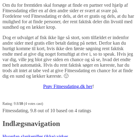
Om du for fremtiden skal forsøge at finde en partner ved hjælp af
Fitnessdating eller en af den andre sider er svært at svare på.
Fordelene ved Fitnessdating er dels, at det er gratis og dels, at du har
mulighed for at finde personer, der rent faktisk deler din livsstil med
sundhed og en lækker krop.
Dog er udvalget af fisk ikke lige så stort, som tilfældet er indenfor
andre sider med gratis eller betalt dating på nettet. Derfor kan du
hurtigt komme til kort, hvis ikke den første søgning rent faktisk
endte med at give dig noget fornuftigt at rive i, so to speak. Hvis jeg
var dig, ville jeg blot give siden en chance og så se, hvad det endte
med helt automatisk. Hvis du rent faktisk søger en kæreste, har du
trods alt intet at tabe ved at give Fitnessdating en chance for at finde
dig en sund og lækker kæreste. 🙂
Prøv Fitnessdating.dk her
!
Rating: 9.8/
10
(4 votes cast)
Fitnessdating
,
9.8
out of
10
based on
4
ratings
Indlægsnavigation
Hvordan slankepiller (ikke) virker