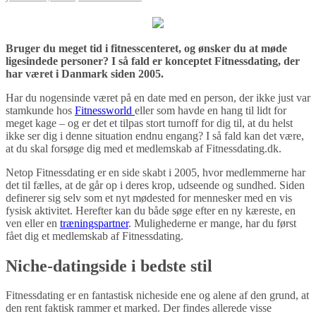
Bruger du meget tid i fitnesscenteret, og ønsker du at møde
ligesindede personer? I så fald er konceptet Fitnessdating, der
har været i Danmark siden 2005.
Har du nogensinde været på en date med en person, der ikke just var
stamkunde hos
Fitnessworld
eller som havde en hang til lidt for
meget kage – og er det et tilpas stort turnoff for dig til, at du helst
ikke ser dig i denne situation endnu engang? I så fald kan det være,
at du skal forsøge dig med et medlemskab af Fitnessdating.dk.
Netop Fitnessdating er en side skabt i 2005, hvor medlemmerne har
det til fælles, at de går op i deres krop, udseende og sundhed. Siden
definerer sig selv som et nyt mødested for mennesker med en vis
fysisk aktivitet. Herefter kan du både søge efter en ny kæreste, en
ven eller en
træningspartner
. Mulighederne er mange, har du først
fået dig et medlemskab af Fitnessdating.
Niche-datingside i bedste stil
Fitnessdating er en fantastisk nicheside ene og alene af den grund, at
den rent faktisk rammer et marked. Der findes allerede visse