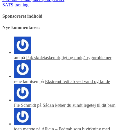
SATS træning
Sponsoreret indhold
Nye kommentarer:
am på
Pak skoletasken rigtigt og undgå rygproblemer
rene lauritsen på
Ekstremt fedttab ved vand og kulde
Fie Schmidt på
Sådan køber du sundt legetøj til dit barn
joan merete på
Allicin – Fedttab som bivirkning med