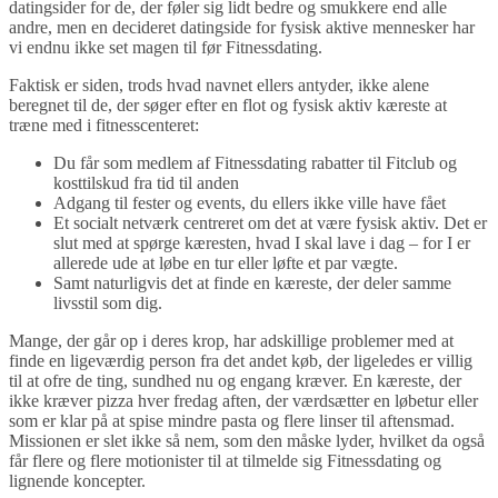
datingsider for de, der føler sig lidt bedre og smukkere end alle
andre, men en decideret datingside for fysisk aktive mennesker har
vi endnu ikke set magen til før Fitnessdating.
Faktisk er siden, trods hvad navnet ellers antyder, ikke alene
beregnet til de, der søger efter en flot og fysisk aktiv kæreste at
træne med i fitnesscenteret:
Du får som medlem af Fitnessdating rabatter til Fitclub og
kosttilskud fra tid til anden
Adgang til fester og events, du ellers ikke ville have fået
Et socialt netværk centreret om det at være fysisk aktiv. Det er
slut med at spørge kæresten, hvad I skal lave i dag – for I er
allerede ude at løbe en tur eller løfte et par vægte.
Samt naturligvis det at finde en kæreste, der deler samme
livsstil som dig.
Mange, der går op i deres krop, har adskillige problemer med at
finde en ligeværdig person fra det andet køb, der ligeledes er villig
til at ofre de ting, sundhed nu og engang kræver. En kæreste, der
ikke kræver pizza hver fredag aften, der værdsætter en løbetur eller
som er klar på at spise mindre pasta og flere linser til aftensmad.
Missionen er slet ikke så nem, som den måske lyder, hvilket da også
får flere og flere motionister til at tilmelde sig Fitnessdating og
lignende koncepter.