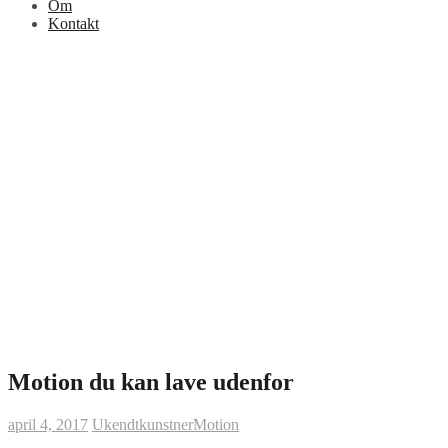
Om
Kontakt
Motion du kan lave udenfor
april 4, 2017
Ukendtkunstner
Motion