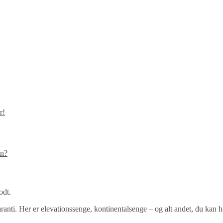
r!
in?
odt.
ti. Her er elevationssenge, kontinentalsenge – og alt andet, du kan h