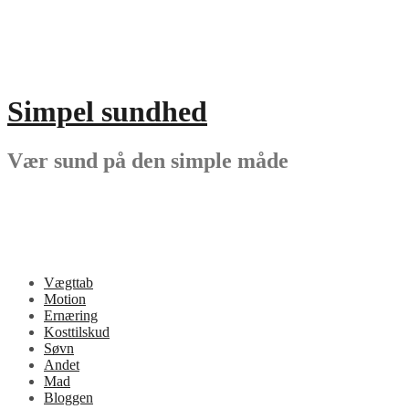
Videre
til
indhold
Simpel sundhed
Vær sund på den simple måde
Vægttab
Motion
Ernæring
Kosttilskud
Søvn
Andet
Mad
Bloggen