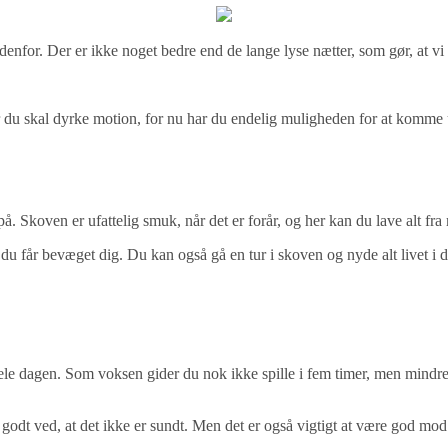
udenfor. Der er ikke noget bedre end de lange lyse nætter, som gør, at v
r du skal dyrke motion, for nu har du endelig muligheden for at komme ud
 på. Skoven er ufattelig smuk, når det er forår, og her kan du lave alt fr
du får bevæget dig. Du kan også gå en tur i skoven og nyde alt livet i 
ele dagen. Som voksen gider du nok ikke spille i fem timer, men mindr
 godt ved, at det ikke er sundt. Men det er også vigtigt at være god mod s