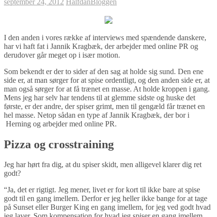
september 24, 2012
Halfdan
Bloggen
I den anden i vores række af interviews med spændende danskere,
har vi haft fat i Jannik Kragbæk, der arbejder med online PR og
derudover går meget op i især motion.
Som bekendt er der to sider af den sag at holde sig sund. Den ene
side er, at man sørger for at spise ordentligt, og den anden side er, at
man også sørger for at få trænet en masse. At holde kroppen i gang.
Mens jeg har selv har tendens til at glemme sidste og huske det
første, er der andre, der spiser grimt, men til gengæld får trænet en
hel masse. Netop sådan en type af Jannik Kragbæk, der bor i
Herning og arbejder med online PR.
Pizza og crosstraining
Jeg har hørt fra dig, at du spiser skidt, men alligevel klarer dig ret
godt?
“Ja, det er rigtigt. Jeg mener, livet er for kort til ikke bare at spise
godt til en gang imellem. Derfor er jeg heller ikke bange for at tage
på Sunset eller Burger King en gang imellem, for jeg ved godt hvad
jeg laver. Som kompensation for hvad jeg spiser en gang imellem,