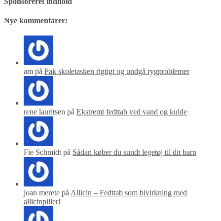
Sponsoreret indhold
Nye kommentarer:
am på
Pak skoletasken rigtigt og undgå rygproblemer
rene lauritsen på
Ekstremt fedttab ved vand og kulde
Fie Schmidt på
Sådan køber du sundt legetøj til dit barn
joan merete på
Allicin – Fedttab som bivirkning med
allicinpiller!