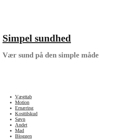
Videre
til
indhold
Simpel sundhed
Vær sund på den simple måde
Vægttab
Motion
Ernæring
Kosttilskud
Søvn
Andet
Mad
Bloggen