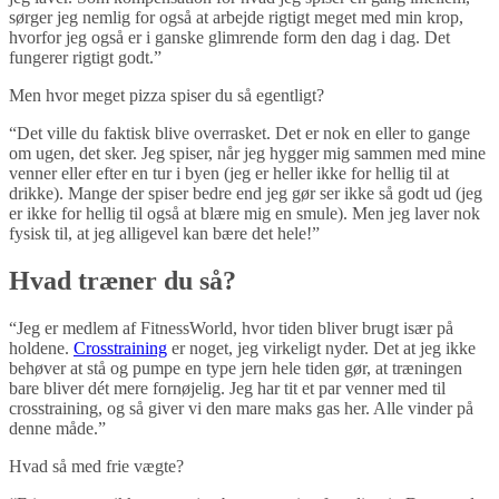
sørger jeg nemlig for også at arbejde rigtigt meget med min krop,
hvorfor jeg også er i ganske glimrende form den dag i dag. Det
fungerer rigtigt godt.”
Men hvor meget pizza spiser du så egentligt?
“Det ville du faktisk blive overrasket. Det er nok en eller to gange
om ugen, det sker. Jeg spiser, når jeg hygger mig sammen med mine
venner eller efter en tur i byen (jeg er heller ikke for hellig til at
drikke). Mange der spiser bedre end jeg gør ser ikke så godt ud (jeg
er ikke for hellig til også at blære mig en smule). Men jeg laver nok
fysisk til, at jeg alligevel kan bære det hele!”
Hvad træner du så?
“Jeg er medlem af FitnessWorld, hvor tiden bliver brugt især på
holdene.
Crosstraining
er noget, jeg virkeligt nyder. Det at jeg ikke
behøver at stå og pumpe en type jern hele tiden gør, at træningen
bare bliver dét mere fornøjelig. Jeg har tit et par venner med til
crosstraining, og så giver vi den mare maks gas her. Alle vinder på
denne måde.”
Hvad så med frie vægte?