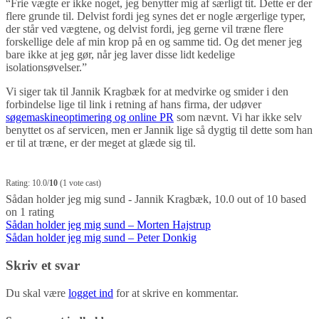
“Frie vægte er ikke noget, jeg benytter mig af særligt tit. Dette er der
flere grunde til. Delvist fordi jeg synes det er nogle ærgerlige typer,
der står ved vægtene, og delvist fordi, jeg gerne vil træne flere
forskellige dele af min krop på en og samme tid. Og det mener jeg
bare ikke at jeg gør, når jeg laver disse lidt kedelige
isolationsøvelser.”
Vi siger tak til Jannik Kragbæk for at medvirke og smider i den
forbindelse lige til link i retning af hans firma, der udøver
søgemaskineoptimering og online PR
som nævnt. Vi har ikke selv
benyttet os af servicen, men er Jannik lige så dygtig til dette som han
er til at træne, er der meget at glæde sig til.
Rating: 10.0/
10
(1 vote cast)
Sådan holder jeg mig sund - Jannik Kragbæk
,
10.0
out of
10
based
on
1
rating
Indlægsnavigation
Sådan holder jeg mig sund – Morten Hajstrup
Sådan holder jeg mig sund – Peter Donkig
Skriv et svar
Du skal være
logget ind
for at skrive en kommentar.