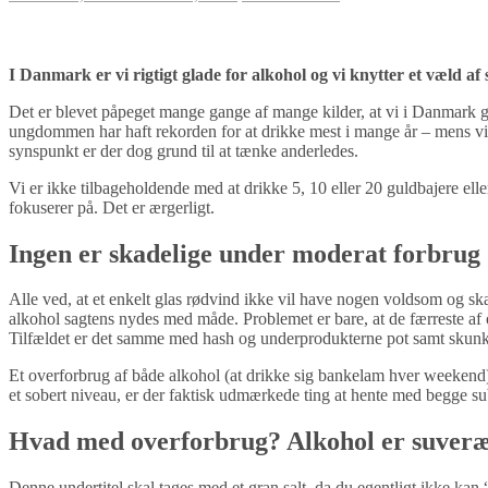
I Danmark er vi rigtigt glade for alkohol og vi knytter et væld af s
Det er blevet påpeget mange gange af mange kilder, at vi i Danmark 
ungdommen har haft rekorden for at drikke mest i mange år – mens vi e
synspunkt er der dog grund til at tænke anderledes.
Vi er ikke tilbageholdende med at drikke 5, 10 eller 20 guldbajere elle
fokuserer på. Det er ærgerligt.
Ingen er skadelige under moderat forbrug
Alle ved, at et enkelt glas rødvind ikke vil have nogen voldsom og sk
alkohol sagtens nydes med måde. Problemet er bare, at de færreste af
Tilfældet er det samme med hash og underprodukterne pot samt skun
Et overforbrug af både alkohol (at drikke sig bankelam hver weekend)
et sobert niveau, er der faktisk udmærkede ting at hente med begge su
Hvad med overforbrug? Alkohol er suveræ
Denne undertitel skal tages med et gran salt, da du egentligt ikke kan