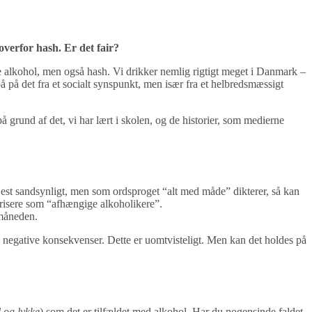
 overfor hash. Er det fair?
 alkohol, men også hash. Vi drikker nemlig rigtigt meget i Danmark –
 på det fra et socialt synspunkt, men især fra et helbredsmæssigt
å grund af det, vi har lært i skolen, og de historier, som medierne
øjest sandsynligt, men som ordsproget “alt med måde” dikterer, så kan
orisere som “afhængige alkoholikere”.
 måneden.
 negative konsekvenser. Dette er uomtvisteligt. Men kan det holdes på
d og lykke
) som det er tilfældet med alkohol. Har du nogensinde faldet