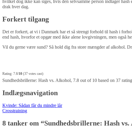
hvilket dog ikke kan siges, hvis den selvsamme person indtager hash e
drak hver dag.
Forkert tilgang
Det er forkert, at vi i Danmark har et så strengt forhold til hash i for
end hash, hvorfor et opgør med ikke alene lovgivningen, men også hel
Vil du gerne være sund? Så hold dig fra store mængder af alkohol. Dri
Rating: 7.8/
10
(37 votes cast)
Sundhedsbrillerne: Hash vs. Alkohol
,
7.8
out of
10
based on
37
ratin
Indlægsnavigation
Kvinde: Sådan får du mindre lår
Crosstraining
8 tanker om “
Sundhedsbrillerne: Hash vs.