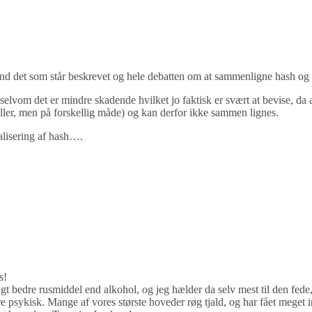
end det som står beskrevet og hele debatten om at sammenligne hash og a
 selvom det er mindre skadende hvilket jo faktisk er svært at bevise, d
ller, men på forskellig måde) og kan derfor ikke sammen lignes.
alisering af hash….
s!
ngt bedre rusmiddel end alkohol, og jeg hælder da selv mest til den fede, f
dre psykisk. Mange af vores største hoveder røg tjald, og har fået meget