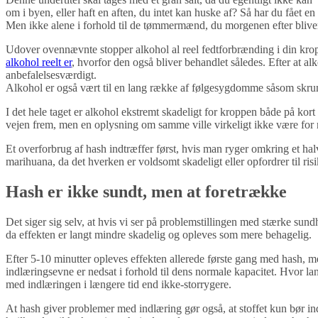
om i byen, eller haft en aften, du intet kan huske af? Så har du fået en
Men ikke alene i forhold til de tømmermænd, du morgenen efter blive
Udover ovennævnte stopper alkohol al reel fedtforbrænding i din krop,
alkohol reelt er
, hvorfor den også bliver behandlet således. Efter at al
anbefalelsesværdigt.
Alkohol er også vært til en lang række af følgesygdomme såsom skrump
I det hele taget er alkohol ekstremt skadeligt for kroppen både på kort
vejen frem, men en oplysning om samme ville virkeligt ikke være for 
Et overforbrug af hash indtræffer først, hvis man ryger omkring et hal
marihuana, da det hverken er voldsomt skadeligt eller opfordrer til r
Hash er ikke sundt, men at foretrække
Det siger sig selv, at hvis vi ser på problemstillingen med stærke sun
da effekten er langt mindre skadelig og opleves som mere behagelig.
Efter 5-10 minutter opleves effekten allerede første gang med hash, me
indlæringsevne er nedsat i forhold til dens normale kapacitet. Hvor l
med indlæringen i længere tid end ikke-storrygere.
At hash giver problemer med indlæring gør også, at stoffet kun bør i