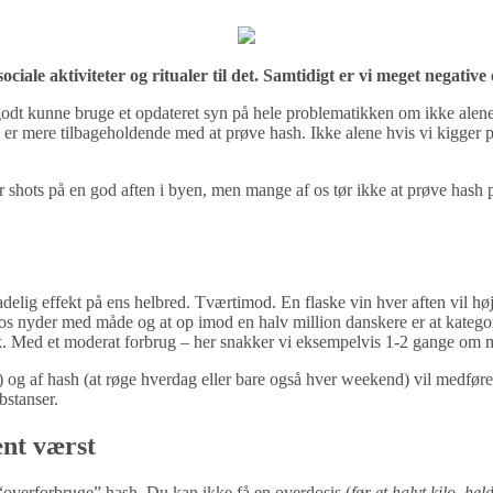
ociale aktiviteter og ritualer til det. Samtidigt er vi meget negative
godt kunne bruge et opdateret syn på hele problematikken om ikke alene
r mere tilbageholdende med at prøve hash. Ikke alene hvis vi kigger på
r shots på en god aften i byen, men mange af os tør ikke at prøve hash p
adelig effekt på ens helbred. Tværtimod. En flaske vin hver aften vil h
 os nyder med måde og at op imod en halv million danskere er at kateg
k. Med et moderat forbrug – her snakker vi eksempelvis 1-2 gange om
 og af hash (at røge hverdag eller bare også hver weekend) vil medføre
bstanser.
nt værst
 “overforbruge” hash. Du kan ikke få en overdosis (
før et halvt kilo, hel