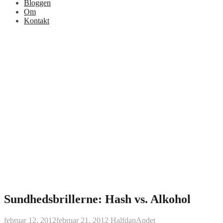
Bloggen
Om
Kontakt
Sundhedsbrillerne: Hash vs. Alkohol
februar 12, 2012
februar 21, 2012
Halfdan
Andet