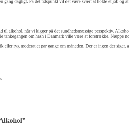
n gang dagligt. På det tidspunkt vil det være svært at holde et job og 
hold til alkohol, når vi kigger på det sundhedsmæssige perspektiv. Alkoho
e tankegangen om hash i Danmark ville være at foretrække. Næppe noget
k eller ryg moderat et par gange om måneden. Der er ingen der siger, at
gs
 Alkohol
”