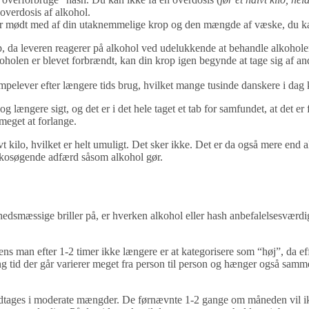
 overdosis af alkohol.
r mødt med af din utaknemmelige krop og den mængde af væske, du kan 
 da leveren reagerer på alkohol ved udelukkende at behandle alkoholen. A
koholen er blevet forbrændt, kan din krop igen begynde at tage sig af an
elever efter længere tids brug, hvilket mange tusinde danskere i dag 
 og længere sigt, og det er i det hele taget et tab for samfundet, at det
meget at forlange.
vt kilo, hvilket er helt umuligt. Det sker ikke. Det er da også mere end
isikosøgende adfærd såsom alkohol gør.
dhedsmæssige briller på, er hverken alkohol eller hash anbefalelsesværdi
ns man efter 1-2 timer ikke længere er at kategorisere som “høj”, da eff
ang tid der går varierer meget fra person til person og hænger også samm
ndtages i moderate mængder. De førnævnte 1-2 gange om måneden vil ikke