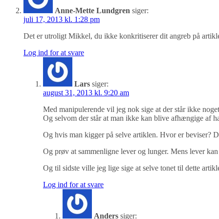
Anne-Mette Lundgren
siger:
juli 17, 2013 kl. 1:28 pm
Det er utroligt Mikkel, du ikke konkritiserer dit angreb på artikl
Log ind for at svare
Lars
siger:
august 31, 2013 kl. 9:20 am
Med manipulerende vil jeg nok sige at der står ikke noget
Og selvom der står at man ikke kan blive afhængige af has
Og hvis man kigger på selve artiklen. Hvor er beviser? Der
Og prøv at sammenligne lever og lunger. Mens lever kan g
Og til sidste ville jeg lige sige at selve tonet til dette ar
Log ind for at svare
Anders
siger: