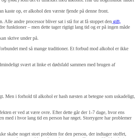
kaste op, er alkohol den værste fjende på denne front.
lle andre processor bliver sat i stå for at få stoppet den
gift,
dre funktioner – men dette tager rigtigt lang tid og er på ingen måde
kan skrive under på.
 er forbundet med så mange traditioner. Et forbud mod alkohol er ikke
 almindeligt svært at linke et dødsfald sammen med brugen af
gt. Men i forhold til alkohol er hash næsten at betegne som uskadeligt,
ekten er ved at være ovre. Efter dette går der 1-7 dage, hvor ens
en med i hvor lang tid en person har røget. Storrygere har problemer
 skabe noget stort problem for den person, der indtager stoffet,