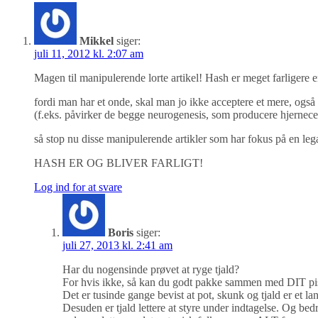
Mikkel
siger:
juli 11, 2012 kl. 2:07 am
Magen til manipulerende lorte artikel! Hash er meget farligere 
fordi man har et onde, skal man jo ikke acceptere et mere, også
(f.eks. påvirker de begge neurogenesis, som producere hjernece
så stop nu disse manipulerende artikler som har fokus på en leg
HASH ER OG BLIVER FARLIGT!
Log ind for at svare
Boris
siger:
juli 27, 2013 kl. 2:41 am
Har du nogensinde prøvet at ryge tjald?
For hvis ikke, så kan du godt pakke sammen med DIT pi
Det er tusinde gange bevist at pot, skunk og tjald er et la
Desuden er tjald lettere at styre under indtagelse. Og be