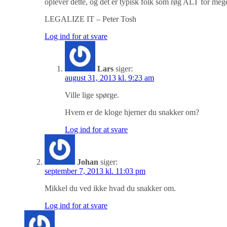
oplever dette, og det er typisk folk som røg ALT for meg
LEGALIZE IT – Peter Tosh
Log ind for at svare
Lars
siger:
august 31, 2013 kl. 9:23 am
Ville lige spørge.
Hvem er de kloge hjerner du snakker om?
Log ind for at svare
Johan
siger:
september 7, 2013 kl. 11:03 pm
Mikkel du ved ikke hvad du snakker om.
Log ind for at svare