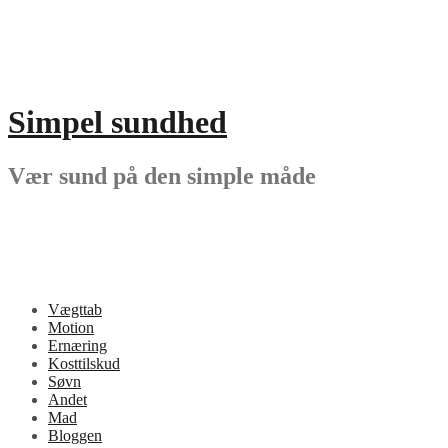
Videre
til
indhold
Simpel sundhed
Vær sund på den simple måde
Vægttab
Motion
Ernæring
Kosttilskud
Søvn
Andet
Mad
Bloggen