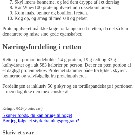
Skyl imens bønnerne, og lad dem dryppe af i et dørslag.
Rør Whey100 proteinpulveret ud i oksebouillonen.
Kom majs, bønner og bouillon i retten.
Kog op, og smag til med salt og peber.
Proteinpulveret må ikke koge for længe med i retten, da det så kan
denaturere og miste sine gode egenskaber.
Næringsfordeling i retten
Retten pr. portion indeholder 54 g protein, 19 g fedt og 33 g
kulhydrater og i alt 583 kalorier pr. person. Det er en pæn portion af
et dagligt proteinbehov. Proteinet stammer både fra kødet, skyren,
bønnerne og selvfølgelig fra proteinpulveret.
Fordelingen er inklusiv 50 g skyr og en tortillapandekage i portionen
– men dog ikke den mexicanske øl.
Rating: 0.0/
10
(0 votes cast)
Indlægsnavigation
5 super foods, du kan bruge til noget
Bør jeg følge et styrketræningsprogram?
Skriv et svar