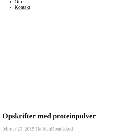
Om
Kontakt
Opskrifter med proteinpulver
februar 20, 2015
Halfdan
Kosttilskud