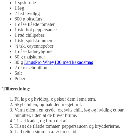
1 spsk. olie
1 løg
2 fed hvidløg
600 g oksefars
1 dåse flåede tomater
1 tsk. hot peppersauce
1 rød chilipeber
1 tsk. spidskommen
½ tsk. cayennepeber
1 dåse kidneybønner
50 g majskerner
30 g
LinusPro Whey100 med kakaosmag
2 dl oksebouillon
Salt
Peber
Tilberedning
:
Pil løg og hvidløg, og skær dem i små tern.
Skyl chilien, og hak den meget fint.
Varm olien i en gryde, og svits chili, løg og hvidløg et par
minutter, uden at de bliver brune.
Tilsæt kødet, og brun det af.
Tilsæt de flåede tomater, peppersaucen og krydderierne.
Lad retten simre i ca. ½ times tid.