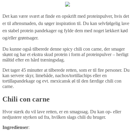
Det kan være svært at finde en opskrift med proteinpulver, hvis det
er til aftensmaden, du søger inspiration til. Du kan selvfølgelig lave
en stabel protein pandekager og fylde dem med noget lækkert kød
og/eller grøntsager.
Du kunne også tilberede denne spicy chili con carne, der smager
skønt og har et ekstra skud protein i form af proteinpulver – herligt
måltid efter en hård træningsdag.
Det tager 45 minutter at tilberede retten, som er til fire personer. Du
kan servere skyr, limebåde, nachos/tortillachips eller en
tortillapandekage og evt. mexicansk øl til den færdige chili con
carne.
Chili con carne
Hvor stærk du vil lave retten, er en smagssag. Du kan op- eller
nedjustere styrken ud fra, hvilken slags chili du bruger.
Ingredienser
: