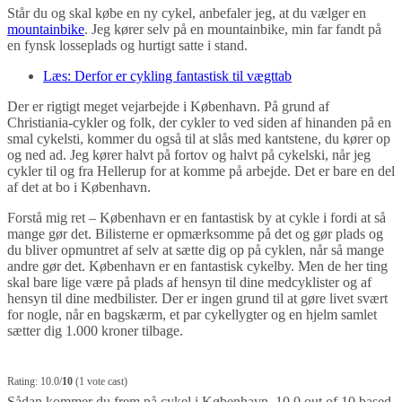
Står du og skal købe en ny cykel, anbefaler jeg, at du vælger en
mountainbike
. Jeg kører selv på en mountainbike, min far fandt på
en fynsk losseplads og hurtigt satte i stand.
Læs: Derfor er cykling fantastisk til vægttab
Der er rigtigt meget vejarbejde i København. På grund af
Christiania-cykler og folk, der cykler to ved siden af hinanden på en
smal cykelsti, kommer du også til at slås med kantstene, du kører op
og ned ad. Jeg kører halvt på fortov og halvt på cykelski, når jeg
cykler til og fra Hellerup for at komme på arbejde. Det er bare en del
af det at bo i København.
Forstå mig ret – København er en fantastisk by at cykle i fordi at så
mange gør det. Bilisterne er opmærksomme på det og gør plads og
du bliver opmuntret af selv at sætte dig op på cyklen, når så mange
andre gør det. København er en fantastisk cykelby. Men de her ting
skal bare lige være på plads af hensyn til dine medcyklister og af
hensyn til dine medbilister. Der er ingen grund til at gøre livet svært
for nogle, når en bagskærm, et par cykellygter og en hjelm samlet
sætter dig 1.000 kroner tilbage.
Rating: 10.0/
10
(1 vote cast)
Sådan kommer du frem på cykel i København
,
10.0
out of
10
based