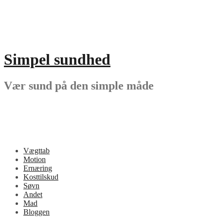
Videre
til
indhold
Simpel sundhed
Vær sund på den simple måde
Vægttab
Motion
Ernæring
Kosttilskud
Søvn
Andet
Mad
Bloggen