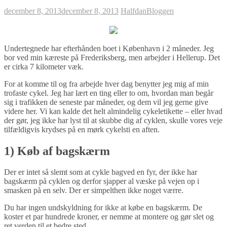
december 8, 2013
december 8, 2013
Halfdan
Bloggen
Undertegnede har efterhånden boet i København i 2 måneder. Jeg
bor ved min kæreste på Frederiksberg, men arbejder i Hellerup. Det
er cirka 7 kilometer væk.
For at komme til og fra arbejde hver dag benytter jeg mig af min
trofaste cykel. Jeg har lært en ting eller to om, hvordan man begår
sig i trafikken de seneste par måneder, og dem vil jeg gerne give
videre her. Vi kan kalde det helt almindelig cykeletikette – eller hvad
der gør, jeg ikke har lyst til at skubbe dig af cyklen, skulle vores veje
tilfældigvis krydses på en mørk cykelsti en aften.
1) Køb af bagskærm
Der er intet så slemt som at cykle bagved en fyr, der ikke har
bagskærm på cyklen og derfor sjapper al væske på vejen op i
smasken på en selv. Der er simpelthen ikke noget værre.
Du har ingen undskyldning for ikke at købe en bagskærm. De
koster et par hundrede kroner, er nemme at montere og gør slet og
ret verden til et bedre sted.