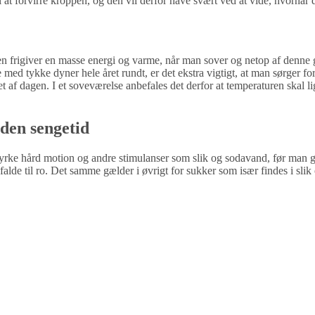
 at forvirre kroppen, og den vil derfor have svært ved at vide, hvornår den
en frigiver en masse energi og varme, når man sover og netop af denne gru
d tykke dyner hele året rundt, er det ekstra vigtigt, at man sørger for a
et af dagen. I et soveværelse anbefales det derfor at temperaturen skal 
nden sengetid
t dyrke hård motion og andre stimulanser som slik og sodavand, før man 
at falde til ro. Det samme gælder i øvrigt for sukker som især findes i 