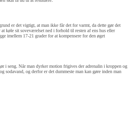
 skal få tid til at restituere.
nd er det vigtigt, at man ikke får det for varmt, da dette gør det
t køle sit soveværelset ned i forhold til resten af ens hus eller
ligge imellem 17-21 grader for at kompensere for den øget
gør i seng. Når man dyrker motion frigives der adrenalin i kroppen og
slik og sodavand, og derfor er det dummeste man kan gøre inden man