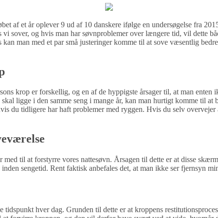
et af et år oplever 9 ud af 10 danskere ifølge en undersøgelse fra 2015,
ns vi sover, og hvis man har søvnproblemer over længere tid, vil dette b
s kan man med et par små justeringer komme til at sove væsentlig bedr
p
ns krop er forskellig, og en af de hyppigste årsager til, at man enten ik
 skal ligge i den samme seng i mange år, kan man hurtigt komme til at be
hvis du tidligere har haft problemer med ryggen. Hvis du selv overvejer a
oveværelse
med til at forstyrre vores nattesøvn. Årsagen til dette er at disse skærme
s’e inden sengetid. Rent faktisk anbefales det, at man ikke ser fjernsyn mi
me tidspunkt hver dag. Grunden til dette er at kroppens restitutionsproce