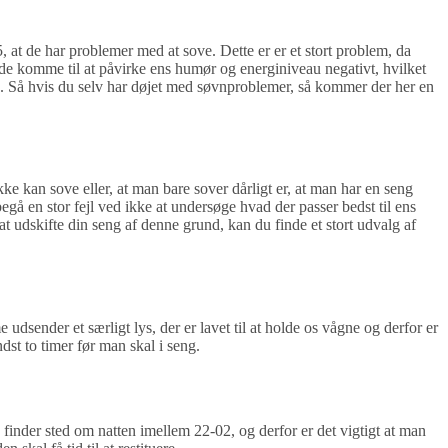
 at de har problemer med at sove. Dette er er et stort problem, da
åde komme til at påvirke ens humør og energiniveau negativt, hvilket
e. Så hvis du selv har døjet med søvnproblemer, så kommer der her en
ke kan sove eller, at man bare sover dårligt er, at man har en seng
gå en stor fejl ved ikke at undersøge hvad der passer bedst til ens
t udskifte din seng af denne grund, kan du finde et stort udvalg af
 udsender et særligt lys, der er lavet til at holde os vågne og derfor er
ndst to timer før man skal i seng.
s finder sted om natten imellem 22-02, og derfor er det vigtigt at man