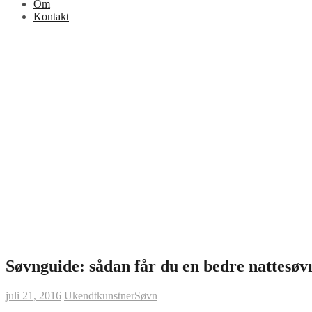
Om
Kontakt
Søvnguide: sådan får du en bedre nattesøv
juli 21, 2016
Ukendtkunstner
Søvn