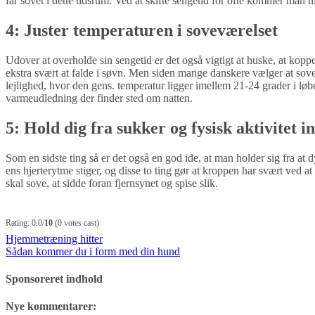
får sovet i dette tidsrum. Ved at skifte sengetid for ofte kommer man til
4: Juster temperaturen i soveværelset
Udover at overholde sin sengetid er det også vigtigt at huske, at kopp
ekstra svært at falde i søvn. Men siden mange danskere vælger at sove me
lejlighed, hvor den gens. temperatur ligger imellem 21-24 grader i løb
varmeudledning der finder sted om natten.
5: Hold dig fra sukker og fysisk aktivitet i
Som en sidste ting så er det også en god ide, at man holder sig fra a
ens hjerterytme stiger, og disse to ting gør at kroppen har svært ved 
skal sove, at sidde foran fjernsynet og spise slik.
Rating: 0.0/
10
(0 votes cast)
Indlægsnavigation
Hjemmetræning hitter
Sådan kommer du i form med din hund
Sponsoreret indhold
Nye kommentarer: