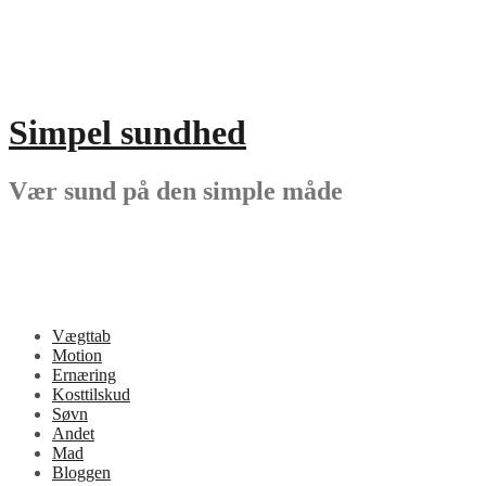
Videre
til
indhold
Simpel sundhed
Vær sund på den simple måde
Vægttab
Motion
Ernæring
Kosttilskud
Søvn
Andet
Mad
Bloggen