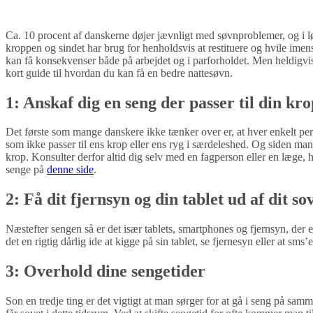
Ca. 10 procent af danskerne døjer jævnligt med søvnproblemer, og i løb
kroppen og sindet har brug for henholdsvis at restituere og hvile ime
kan få konsekvenser både på arbejdet og i parforholdet. Men heldigvi
kort guide til hvordan du kan få en bedre nattesøvn.
1: Anskaf dig en seng der passer til din kro
Det første som mange danskere ikke tænker over er, at hver enkelt perso
som ikke passer til ens krop eller ens ryg i særdeleshed. Og siden man
krop. Konsulter derfor altid dig selv med en fagperson eller en læge, 
senge på
denne side
.
2: Få dit fjernsyn og din tablet ud af dit s
Næstefter sengen så er det især tablets, smartphones og fjernsyn, der er 
det en rigtig dårlig ide at kigge på sin tablet, se fjernesyn eller at sm
3: Overhold dine sengetider
Son en tredje ting er det vigtigt at man sørger for at gå i seng på sam