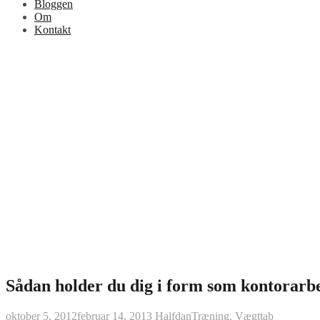
Bloggen
Om
Kontakt
Sådan holder du dig i form som kontorarb
oktober 5, 2012
februar 14, 2013
Halfdan
Træning
,
Vægttab