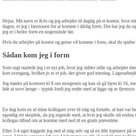
Hejsa. Mit navn er Kris og jeg arbejder til daglig på et kontor, hvor
dagen, er jeg i farezonen for at komme i dårlig form.
Det har jeg da ogs
jeg er i bedre form en nogensinde før.
Hvis du arbejder på kontor og gerne vil komme i form, skal du spidse
Sådan kom jeg i form
Som sagt startede jeg i et nyt job, hvor jeg sidder stille og arbejder 
kort overgang, hvilket jo er et job, der giver god træning. Lagerarbej
Jeg møder på kontoret kl 8 om morgenen og kan så gå hjem kl 16, men 
lide at sove længe – typisk fordi jeg endte med at ligge og se fjernsyn 
En dag kom en af mine kollegaer over til mig og fortalte, at han var b
egentlig ret skeptisk, da jeg regnede med, at hvis jeg skulle stå endnu
kollegas tilbud om at komme med ned til en gratis prøvetime.
Efter 3-4 uger kiggede jeg ned af mig selv og så en lille topmave på ve