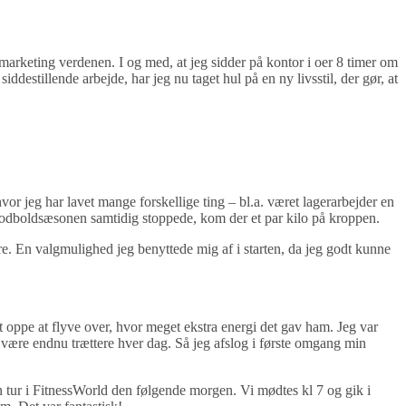
marketing verdenen. I og med, at jeg sidder på kontor i oer 8 timer om
ddestillende arbejde, har jeg nu taget hul på en ny livsstil, der gør, at
hvor jeg har lavet mange forskellige ting – bl.a. været lagerarbejder en
og fodboldsæsonen samtidig stoppede, kom der et par kilo på kroppen.
. En valgmulighed jeg benyttede mig af i starten, da jeg godt kunne
 oppe at flyve over, hvor meget ekstra energi det gav ham. Jeg var
rt være endnu trættere hver dag. Så jeg afslog i første omgang min
 en tur i FitnessWorld den følgende morgen. Vi mødtes kl 7 og gik i