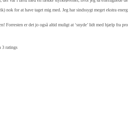
a, der var i færd med en række styrkeøvelser, hvor jeg så efterlignede de
k) nok for at have taget mig med. Jeg har sindssygt meget ekstra energi
n! Forresten er det jo også altid muligt at ‘snyde’ lidt med hjælp fra pr
n
3
ratings