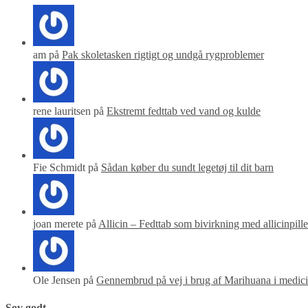
am på
Pak skoletasken rigtigt og undgå rygproblemer
rene lauritsen på
Ekstremt fedttab ved vand og kulde
Fie Schmidt på
Sådan køber du sundt legetøj til dit barn
joan merete på
Allicin – Fedttab som bivirkning med allicinpille
Ole Jensen på
Gennembrud på vej i brug af Marihuana i medic
Sov godt