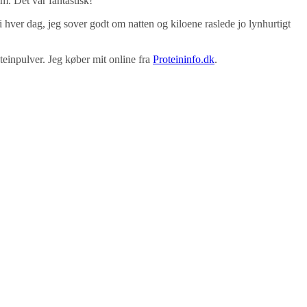
m. Det var fantastisk!
 hver dag, jeg sover godt om natten og kiloene raslede jo lynhurtigt
oteinpulver. Jeg køber mit online fra
Proteininfo.dk
.