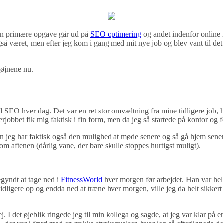
 min primære opgave går ud på
SEO optimering
og andet indenfor online 
å været, men efter jeg kom i gang med mit nye job og blev vant til det si
 øjnene nu.
med SEO hver dag. Det var en ret stor omvæltning fra mine tidligere job, 
derjobbet fik mig faktisk i fin form, men da jeg så startede på kontor 
jeg har faktisk også den mulighed at møde senere og så gå hjem senere
om aftenen (dårlig vane, der bare skulle stoppes hurtigst muligt).
egyndt at tage ned i
FitnessWorld
hver morgen før arbejdet. Han var helt
 tidligere op og endda ned at træne hver morgen, ville jeg da helt sikke
j. I det øjeblik ringede jeg til min kollega og sagde, at jeg var klar på