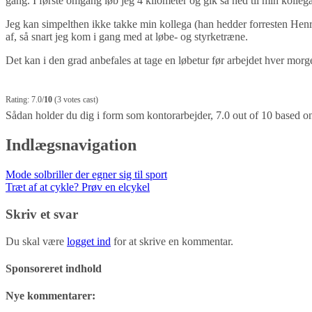
gang. I første omgang løb jeg 4 kilometer og gik så ned til min kolleg
Jeg kan simpelthen ikke takke min kollega (han hedder forresten Henri
af, så snart jeg kom i gang med at løbe- og styrketræne.
Det kan i den grad anbefales at tage en løbetur før arbejdet hver morge
Rating: 7.0/
10
(3 votes cast)
Sådan holder du dig i form som kontorarbejder
,
7.0
out of
10
based o
Indlægsnavigation
Mode solbriller der egner sig til sport
Træt af at cykle? Prøv en elcykel
Skriv et svar
Du skal være
logget ind
for at skrive en kommentar.
Sponsoreret indhold
Nye kommentarer: